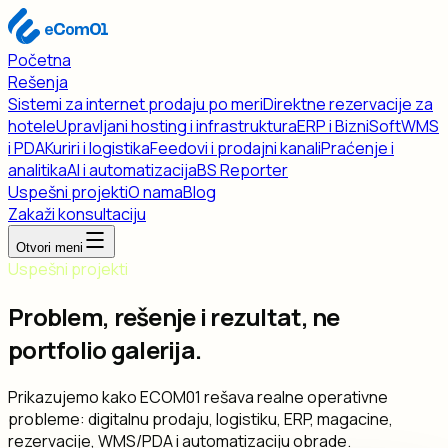
Početna
Rešenja
Sistemi za internet prodaju po meri
Direktne rezervacije za
hotele
Upravljani hosting i infrastruktura
ERP i BizniSoft
WMS
i PDA
Kuriri i logistika
Feedovi i prodajni kanali
Praćenje i
analitika
AI i automatizacija
BS Reporter
Uspešni projekti
O nama
Blog
Zakaži konsultaciju
Otvori meni
Uspešni projekti
Problem, rešenje i rezultat, ne
portfolio galerija.
Prikazujemo kako ECOM01 rešava realne operativne
probleme: digitalnu prodaju, logistiku, ERP, magacine,
rezervacije, WMS/PDA i automatizaciju obrade.