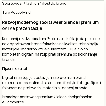
Sportswear / fashion / lifestyle brand
Tyro Active Mind
Razvoj modernog sportswear brenda i premium
online prezentacije
Kompanija iza Maximalium Proteina odlučila je da pokrene
novi sportswear brend fokusiran na kvalitet, tehnologiju
materijala i moderan vizuelni identitet. Cilj je bio da
kompletan digitalni nastup prati premium pozicioniranje
brenda.
Ključni rezultat
Digitalni nastup je postavljen kao premium brand
experience, sa čistim UI sistemom, lifestyle fotografijom i
fokusom na proizvode, materijale i osećaj brenda.
branding
sportswear
premium UI
clean design
fashion
eCommerce