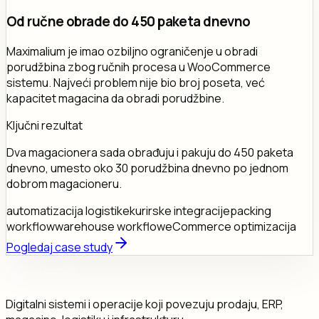
Od ručne obrade do 450 paketa dnevno
Maximalium je imao ozbiljno ograničenje u obradi
porudžbina zbog ručnih procesa u WooCommerce
sistemu. Najveći problem nije bio broj poseta, već
kapacitet magacina da obradi porudžbine.
Ključni rezultat
Dva magacionera sada obrađuju i pakuju do 450 paketa
dnevno, umesto oko 30 porudžbina dnevno po jednom
dobrom magacioneru.
automatizacija logistike
kurirske integracije
packing
workflow
warehouse workflow
eCommerce optimizacija
Pogledaj case study
Digitalni sistemi i operacije koji povezuju prodaju, ERP,