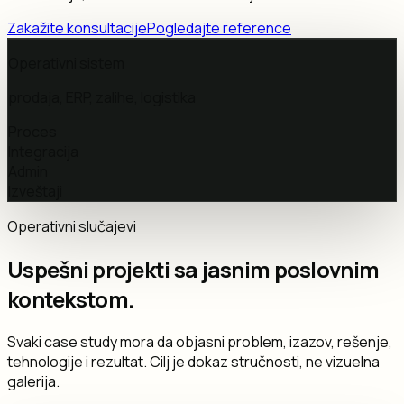
Zakažite konsultacije
Pogledajte reference
Operativni sistem
prodaja, ERP, zalihe, logistika
Proces
Integracija
Admin
Izveštaji
Operativni slučajevi
Uspešni projekti sa jasnim poslovnim
kontekstom.
Svaki case study mora da objasni problem, izazov, rešenje,
tehnologije i rezultat. Cilj je dokaz stručnosti, ne vizuelna
galerija.