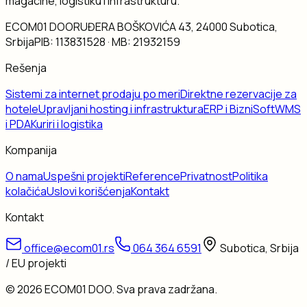
magacine, logistiku i infrastrukturu.
ECOM01 DOO
RUĐERA BOŠKOVIĆA 43, 24000 Subotica,
Srbija
PIB:
113831528
· MB:
21932159
Rešenja
Sistemi za internet prodaju po meri
Direktne rezervacije za
hotele
Upravljani hosting i infrastruktura
ERP i BizniSoft
WMS
i PDA
Kuriri i logistika
Kompanija
O nama
Uspešni projekti
Reference
Privatnost
Politika
kolačića
Uslovi korišćenja
Kontakt
Kontakt
office@ecom01.rs
064 364 6591
Subotica, Srbija
/ EU projekti
©
2026
ECOM01 DOO
. Sva prava zadržana.