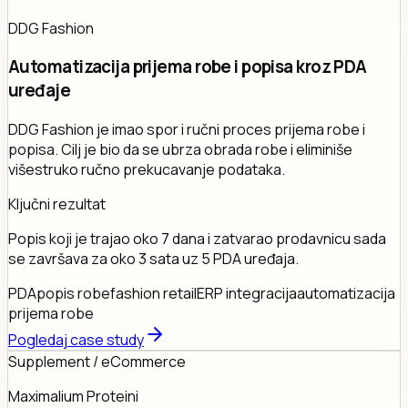
DDG Fashion
Automatizacija prijema robe i popisa kroz PDA
uređaje
DDG Fashion je imao spor i ručni proces prijema robe i
popisa. Cilj je bio da se ubrza obrada robe i eliminiše
višestruko ručno prekucavanje podataka.
Ključni rezultat
Popis koji je trajao oko 7 dana i zatvarao prodavnicu sada
se završava za oko 3 sata uz 5 PDA uređaja.
PDA
popis robe
fashion retail
ERP integracija
automatizacija
prijema robe
Pogledaj case study
Supplement / eCommerce
Maximalium Proteini