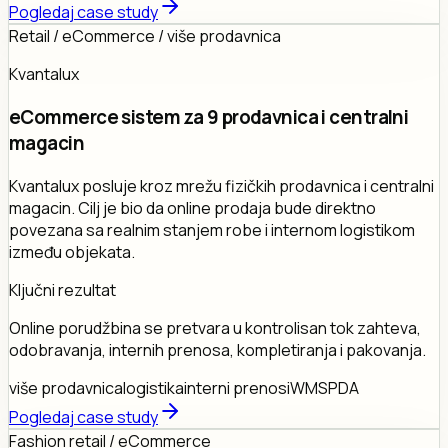
Pogledaj case study
Retail / eCommerce / više prodavnica
Kvantalux
eCommerce sistem za 9 prodavnica i centralni
magacin
Kvantalux posluje kroz mrežu fizičkih prodavnica i centralni
magacin. Cilj je bio da online prodaja bude direktno
povezana sa realnim stanjem robe i internom logistikom
između objekata.
Ključni rezultat
Online porudžbina se pretvara u kontrolisan tok zahteva,
odobravanja, internih prenosa, kompletiranja i pakovanja.
više prodavnica
logistika
interni prenosi
WMS
PDA
Pogledaj case study
Fashion retail / eCommerce