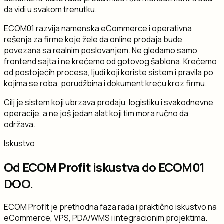
da vidi u svakom trenutku.
ECOM01 razvija namenska eCommerce i operativna
rešenja za firme koje žele da online prodaja bude
povezana sa realnim poslovanjem. Ne gledamo samo
frontend sajta i ne krećemo od gotovog šablona. Krećemo
od postojećih procesa, ljudi koji koriste sistem i pravila po
kojima se roba, porudžbina i dokument kreću kroz firmu.
Cilj je sistem koji ubrzava prodaju, logistiku i svakodnevne
operacije, a ne još jedan alat koji tim mora ručno da
održava.
Iskustvo
Od ECOM Profit iskustva do ECOM01
DOO.
ECOM Profit je prethodna faza rada i praktično iskustvo na
eCommerce, VPS, PDA/WMS i integracionim projektima.