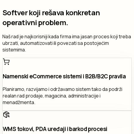
Softver koji rešava konkretan
operativni problem.
Naš rad je najkorisniji kada firma ima jasan proces koji treba
ubrzati, automatizovati ili povezati sa postojećim
sistemima.
Namenski eCommerce sistemi i B2B/B2C pravila
Planiramo, razvijamo i održavamo sistem tako da podrži
realan rad prodaje, magacina, administracije i
menadžmenta.
WMS tokovi, PDA uređaji i barkod procesi