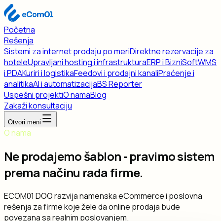
Početna
Rešenja
Sistemi za internet prodaju po meri
Direktne rezervacije za
hotele
Upravljani hosting i infrastruktura
ERP i BizniSoft
WMS
i PDA
Kuriri i logistika
Feedovi i prodajni kanali
Praćenje i
analitika
AI i automatizacija
BS Reporter
Uspešni projekti
O nama
Blog
Zakaži konsultaciju
Otvori meni
O nama
Ne prodajemo šablon - pravimo sistem
prema načinu rada firme.
ECOM01 DOO razvija namenska eCommerce i poslovna
rešenja za firme koje žele da online prodaja bude
povezana sa realnim poslovanjem.