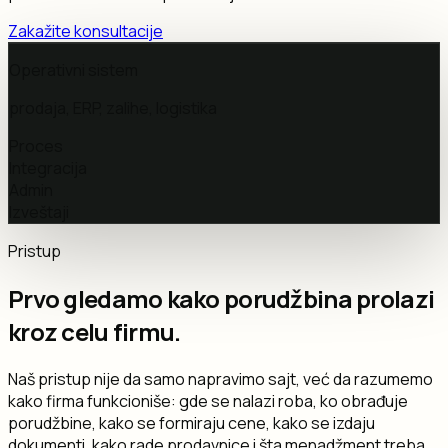
Zakažite konsultacije
Operativni sistem
prodaja, ERP, zalihe, logistika
Proces
Integracija
Admin
Izveštaji
Pristup
Prvo gledamo kako porudžbina prolazi
kroz celu firmu.
Naš pristup nije da samo napravimo sajt, već da razumemo
kako firma funkcioniše: gde se nalazi roba, ko obrađuje
porudžbine, kako se formiraju cene, kako se izdaju
dokumenti, kako rade prodavnice i šta menadžment treba