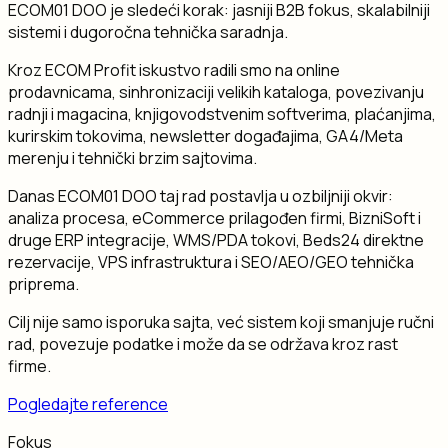
ECOM01 DOO je sledeći korak: jasniji B2B fokus, skalabilniji
sistemi i dugoročna tehnička saradnja.
Kroz ECOM Profit iskustvo radili smo na online
prodavnicama, sinhronizaciji velikih kataloga, povezivanju
radnji i magacina, knjigovodstvenim softverima, plaćanjima,
kurirskim tokovima, newsletter događajima, GA4/Meta
merenju i tehnički brzim sajtovima.
Danas ECOM01 DOO taj rad postavlja u ozbiljniji okvir:
analiza procesa, eCommerce prilagođen firmi, BizniSoft i
druge ERP integracije, WMS/PDA tokovi, Beds24 direktne
rezervacije, VPS infrastruktura i SEO/AEO/GEO tehnička
priprema.
Cilj nije samo isporuka sajta, već sistem koji smanjuje ručni
rad, povezuje podatke i može da se održava kroz rast
firme.
Pogledajte reference
Fokus