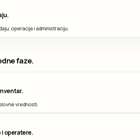
aju.
daju, operacije i administraciju.
edne faze.
inventar.
slovne vrednosti.
 i operatere.