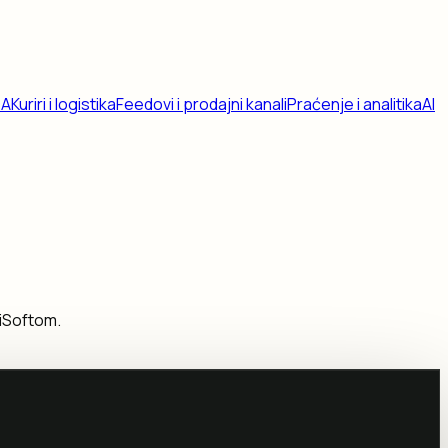
DA
Kuriri i logistika
Feedovi i prodajni kanali
Praćenje i analitika
AI
niSoftom.