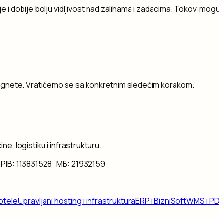
 dobije bolju vidljivost nad zalihama i zadacima. Tokovi mogu 
postignete. Vratićemo se sa konkretnim sledećim korakom.
ne, logistiku i infrastrukturu.
a
PIB:
113831528
· MB:
21932159
otele
Upravljani hosting i infrastruktura
ERP i BizniSoft
WMS i P