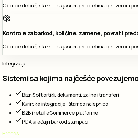
Obim se definiše fazno, sa jasnim prioritetima i proverom po
Kontrole za barkod, količine, zamene, povrat i preda
Obim se definiše fazno, sa jasnim prioritetima i proverom po
Integracije
Sistemi sa kojima najčešće povezujemo
BizniSoft artikli, dokumenti, zalihe i transferi
Kurirske integracije i štampa nalepnica
B2B i retail eCommerce platforme
PDA uređaji i barkod štampači
Proces