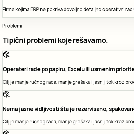
Firme kojima ERP ne pokriva dovoljno detaljno operativni rad
Problemi
Tipični problemi koje rešavamo.
Operateri rade po papiru, Excelu ili usmenim priorit
Cilj je manje ručnog rada, manje grešaka i jasniji tok kroz pro
Nema jasne vidljivosti šta je rezervisano, spakovano
Cilj je manje ručnog rada, manje grešaka i jasniji tok kroz pro