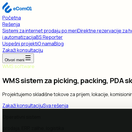
Početna
Rešenja
Sistemi za internet prodaju po meri
Direktne rezervacije za h
i automatizacija
BS Reporter
Uspešni projekti
O nama
Blog
Zakaži konsultaciju
Otvori meni
WMS software
WMS sistem za picking, packing, PDA ske
Projektujemo skladišne tokove za prijem, lokacije, komisionira
Zakaži konsultaciju
Sva rešenja
Operativni sistem
prodaja, ERP, zalihe, logistika