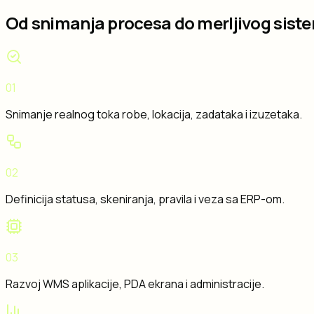
Od snimanja procesa do merljivog sist
01
Snimanje realnog toka robe, lokacija, zadataka i izuzetaka.
02
Definicija statusa, skeniranja, pravila i veza sa ERP-om.
03
Razvoj WMS aplikacije, PDA ekrana i administracije.