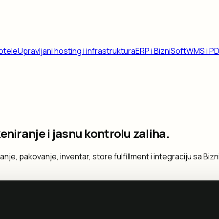
otele
Upravljani hosting i infrastruktura
ERP i BizniSoft
WMS i P
niranje i jasnu kontrolu zaliha.
nje, pakovanje, inventar, store fulfillment i integraciju sa Biz