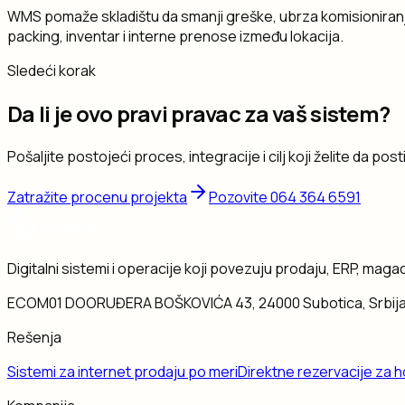
WMS pomaže skladištu da smanji greške, ubrza komisioniranje i
packing, inventar i interne prenose između lokacija.
Sledeći korak
Da li je ovo pravi pravac za vaš sistem?
Pošaljite postojeći proces, integracije i cilj koji želite da 
Zatražite procenu projekta
Pozovite
064 364 6591
Digitalni sistemi i operacije koji povezuju prodaju, ERP, magaci
ECOM01 DOO
RUĐERA BOŠKOVIĆA 43, 24000 Subotica, Srbij
Rešenja
Sistemi za internet prodaju po meri
Direktne rezervacije za h