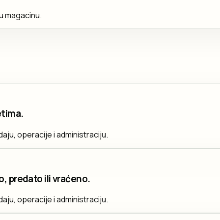
 u magacinu.
etima.
daju, operacije i administraciju.
, predato ili vraćeno.
daju, operacije i administraciju.