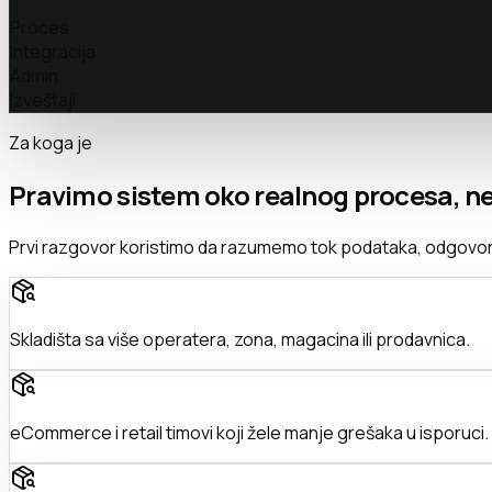
Proces
Integracija
Admin
Izveštaji
Za koga je
Pravimo sistem oko realnog procesa, ne
Prvi razgovor koristimo da razumemo tok podataka, odgovornos
Skladišta sa više operatera, zona, magacina ili prodavnica.
eCommerce i retail timovi koji žele manje grešaka u isporuci.