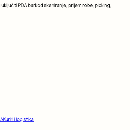
uključiti PDA barkod skeniranje, prijem robe, picking,
DA
Kuriri i logistika