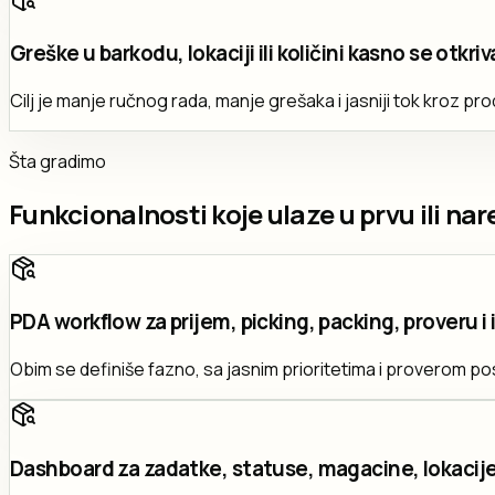
Greške u barkodu, lokaciji ili količini kasno se otkriv
Cilj je manje ručnog rada, manje grešaka i jasniji tok kroz pro
Šta gradimo
Funkcionalnosti koje ulaze u prvu ili nar
PDA workflow za prijem, picking, packing, proveru i 
Obim se definiše fazno, sa jasnim prioritetima i proverom po
Dashboard za zadatke, statuse, magacine, lokacije