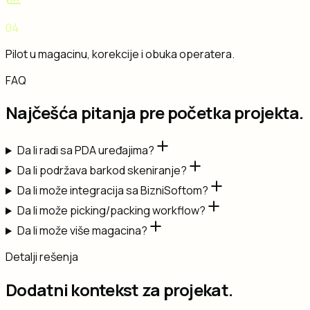
04
Pilot u magacinu, korekcije i obuka operatera.
FAQ
Najčešća pitanja pre početka projekta.
Da li radi sa PDA uređajima?
Da li podržava barkod skeniranje?
Da li može integracija sa BizniSoftom?
Da li može picking/packing workflow?
Da li može više magacina?
Detalji rešenja
Dodatni kontekst za projekat.