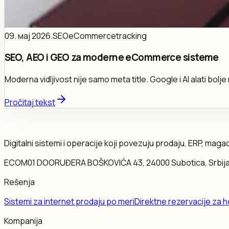
09. мај 2026.
SEO
eCommerce
tracking
SEO, AEO i GEO za moderne eCommerce sisteme
Moderna vidljivost nije samo meta title. Google i AI alati bol
Pročitaj tekst
Digitalni sistemi i operacije koji povezuju prodaju, ERP, magaci
ECOM01 DOO
RUĐERA BOŠKOVIĆA 43, 24000 Subotica, Srbij
Rešenja
Sistemi za internet prodaju po meri
Direktne rezervacije za h
Kompanija