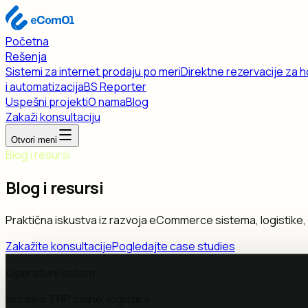
Početna
Rešenja
Sistemi za internet prodaju po meri
Direktne rezervacije za h
i automatizacija
BS Reporter
Uspešni projekti
O nama
Blog
Zakaži konsultaciju
Otvori meni
Blog i resursi
Blog i resursi
Praktična iskustva iz razvoja eCommerce sistema, logistike, 
Zakažite konsultacije
Pogledajte case studies
Operativni sistem
prodaja, ERP, zalihe, logistika