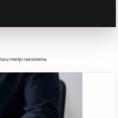
uru i merljiv rad sistema.