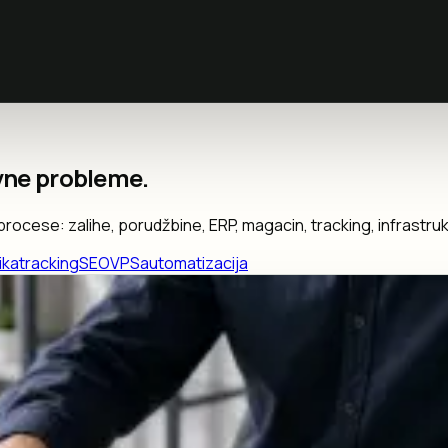
ivne probleme.
ocese: zalihe, porudžbine, ERP, magacin, tracking, infrastrukt
ika
tracking
SEO
VPS
automatizacija