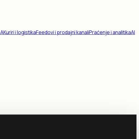
DA
Kuriri i logistika
Feedovi i prodajni kanali
Praćenje i analitika
AI