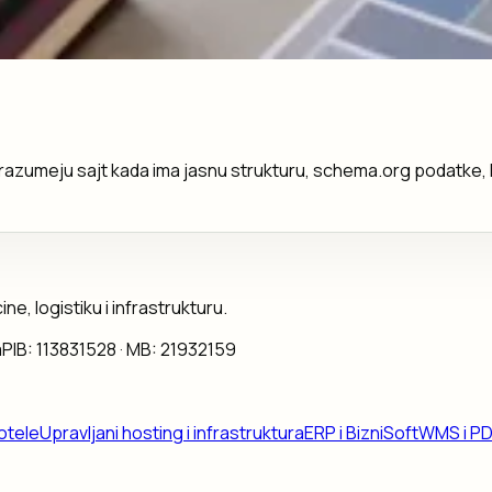
je razumeju sajt kada ima jasnu strukturu, schema.org podatke, k
ne, logistiku i infrastrukturu.
a
PIB:
113831528
· MB:
21932159
otele
Upravljani hosting i infrastruktura
ERP i BizniSoft
WMS i P