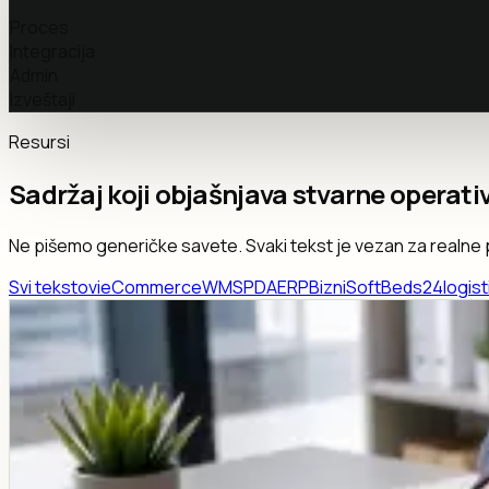
Proces
Integracija
Admin
Izveštaji
Resursi
Sadržaj koji objašnjava stvarne operat
Ne pišemo generičke savete. Svaki tekst je vezan za realne pr
Svi tekstovi
eCommerce
WMS
PDA
ERP
BizniSoft
Beds24
logist