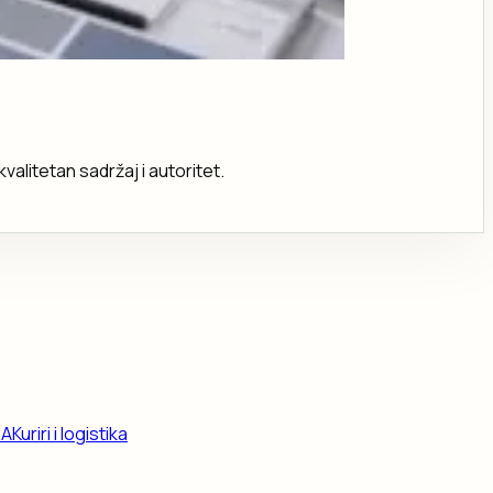
valitetan sadržaj i autoritet.
DA
Kuriri i logistika