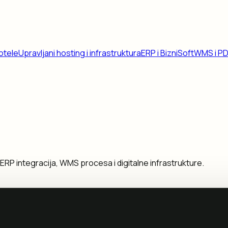
otele
Upravljani hosting i infrastruktura
ERP i BizniSoft
WMS i P
ERP integracija, WMS procesa i digitalne infrastrukture.