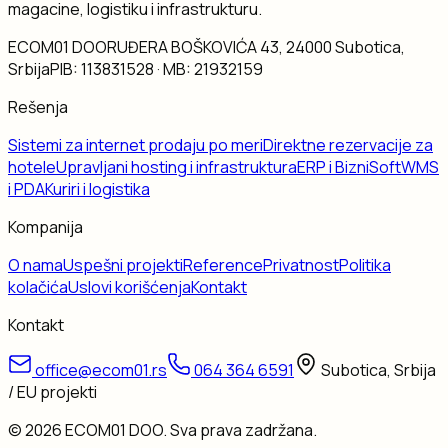
magacine, logistiku i infrastrukturu.
ECOM01 DOO
RUĐERA BOŠKOVIĆA 43, 24000 Subotica,
Srbija
PIB:
113831528
· MB:
21932159
Rešenja
Sistemi za internet prodaju po meri
Direktne rezervacije za
hotele
Upravljani hosting i infrastruktura
ERP i BizniSoft
WMS
i PDA
Kuriri i logistika
Kompanija
O nama
Uspešni projekti
Reference
Privatnost
Politika
kolačića
Uslovi korišćenja
Kontakt
Kontakt
office@ecom01.rs
064 364 6591
Subotica, Srbija
/ EU projekti
©
2026
ECOM01 DOO
. Sva prava zadržana.