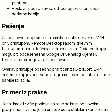
pristupa.
Poslovni podaci zavise od jednog okruženja bez
dodatne kopije.
Rešenje
Za poslovne programe ima smisla koristiti server sa VPN-
only pristupom, Remote Desktop radom, dnevnim
backupom i jasno definisanim korisnicima. Dodatno, kopije
mogu biti podešene i na Google Drive nalog klijenta u
terminima koji odgovaraju poslovanju.
Ovakav pristup je posebno praktičan za BizniSoft, ERP
sisteme, knjigovodstvene programe, baze podataka i firme
sa više lokacija.
Primer iz prakse
Kada timovi iz više poslovnica rade sa istim poslovnim
programom, važno je da pristup bude stabilan i kontrolisan.