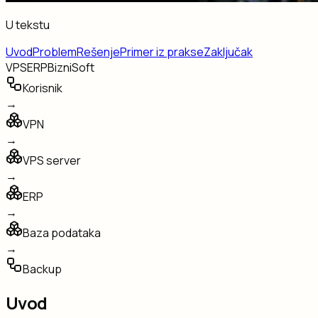
U tekstu
Uvod
Problem
Rešenje
Primer iz prakse
Zaključak
VPS
ERP
BizniSoft
Korisnik
→
VPN
→
VPS server
→
ERP
→
Baza podataka
→
Backup
Uvod