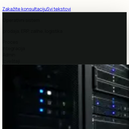
Zakažite konsultaciju
Svi tekstovi
Operativni sistem
prodaja, ERP, zalihe, logistika
Proces
Integracija
Admin
Izveštaji