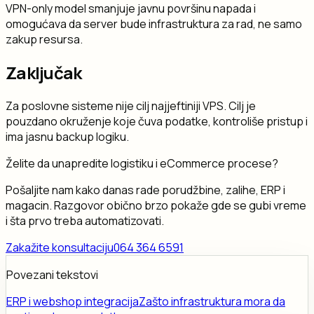
VPN-only model smanjuje javnu površinu napada i
omogućava da server bude infrastruktura za rad, ne samo
zakup resursa.
Zaključak
Za poslovne sisteme nije cilj najjeftiniji VPS. Cilj je
pouzdano okruženje koje čuva podatke, kontroliše pristup i
ima jasnu backup logiku.
Želite da unapredite logistiku i eCommerce procese?
Pošaljite nam kako danas rade porudžbine, zalihe, ERP i
magacin. Razgovor obično brzo pokaže gde se gubi vreme
i šta prvo treba automatizovati.
Zakažite konsultaciju
064 364 6591
Povezani tekstovi
ERP i webshop integracija
Zašto infrastruktura mora da