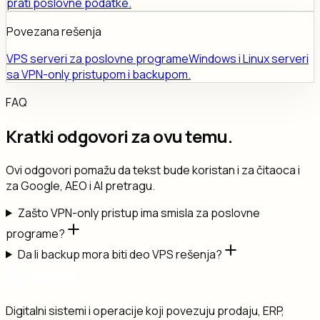
prati poslovne podatke.
Povezana rešenja
VPS serveri za poslovne programe
Windows i Linux serveri
sa VPN-only pristupom i backupom.
FAQ
Kratki odgovori za ovu temu.
Ovi odgovori pomažu da tekst bude koristan i za čitaoca i
za Google, AEO i AI pretragu.
Zašto VPN-only pristup ima smisla za poslovne
programe?
Da li backup mora biti deo VPS rešenja?
Digitalni sistemi i operacije koji povezuju prodaju, ERP,