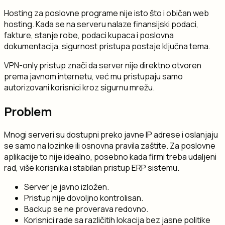
Hosting za poslovne programe nije isto što i običan web
hosting. Kada se na serveru nalaze finansijski podaci,
fakture, stanje robe, podaci kupaca i poslovna
dokumentacija, sigurnost pristupa postaje ključna tema.
VPN-only pristup znači da server nije direktno otvoren
prema javnom internetu, već mu pristupaju samo
autorizovani korisnici kroz sigurnu mrežu.
Problem
Mnogi serveri su dostupni preko javne IP adrese i oslanjaju
se samo na lozinke ili osnovna pravila zaštite. Za poslovne
aplikacije to nije idealno, posebno kada firmi treba udaljeni
rad, više korisnika i stabilan pristup ERP sistemu.
Server je javno izložen.
Pristup nije dovoljno kontrolisan.
Backup se ne proverava redovno.
Korisnici rade sa različitih lokacija bez jasne politike