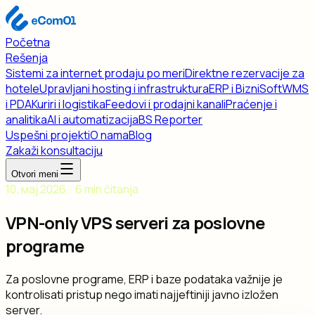
Početna
Rešenja
Sistemi za internet prodaju po meri
Direktne rezervacije za
hotele
Upravljani hosting i infrastruktura
ERP i BizniSoft
WMS
i PDA
Kuriri i logistika
Feedovi i prodajni kanali
Praćenje i
analitika
AI i automatizacija
BS Reporter
Uspešni projekti
O nama
Blog
Zakaži konsultaciju
Otvori meni
10. мај 2026. · 6 min čitanja
VPN-only VPS serveri za poslovne
programe
Za poslovne programe, ERP i baze podataka važnije je
kontrolisati pristup nego imati najjeftiniji javno izložen
server.